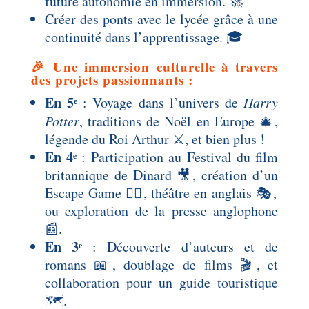
future autonomie en immersion. 🚀
Créer des ponts avec le lycée grâce à une
continuité dans l’apprentissage. 🎓
🎉 Une immersion culturelle à travers
des projets passionnants :
En 5ᵉ
: Voyage dans l’univers de
Harry
Potter
, traditions de Noël en Europe 🎄,
légende du Roi Arthur ⚔️, et bien plus !
En 4ᵉ
: Participation au Festival du film
britannique de Dinard 🎥, création d’un
Escape Game 🕵️‍♂️, théâtre en anglais 🎭,
ou exploration de la presse anglophone
📰.
En 3ᵉ
: Découverte d’auteurs et de
romans 📖, doublage de films 🎬, et
collaboration pour un guide touristique
🗺️.