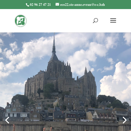
02 96 27 47 21
eco22.ste-anne.evran@e-c.bzh