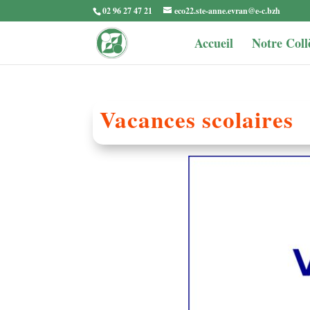
02 96 27 47 21
eco22.ste-anne.evran@e-c.bzh
Accueil
Notre Coll
Vacances scolaires