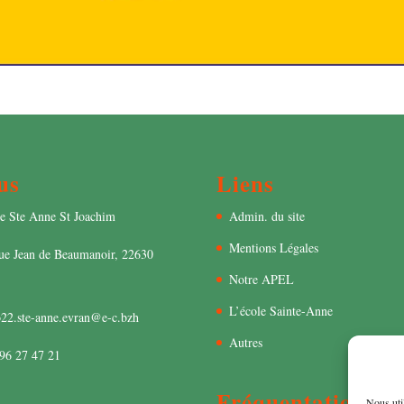
us
Liens
e Ste Anne St Joachim
Admin. du site
Mentions Légales
e Jean de Beaumanoir, 22630
Notre APEL
L’école Sainte-Anne
22.ste-anne.evran@e-c.bzh
Autres
96 27 47 21
Fréquentation
Nous util