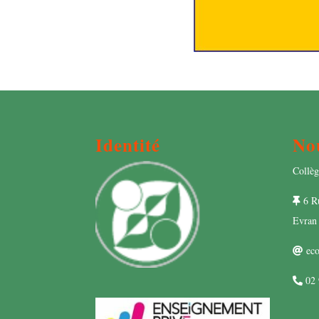
Identité
No
Collèg
6 Ru
Evran
eco
02 