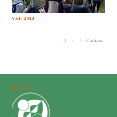
Voile 2023
1
2
3
4
Prochaine
Identité